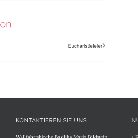
ion
Eucharistiefeier
KONTAKTIEREN SIE UNS
N
Wallfahrtskirche Basilika Maria Bildstein
K