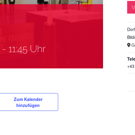
V
Dor
Bild
G
-
11:45 Uhr
Tel
+43
Zum Kalender
hinzufügen