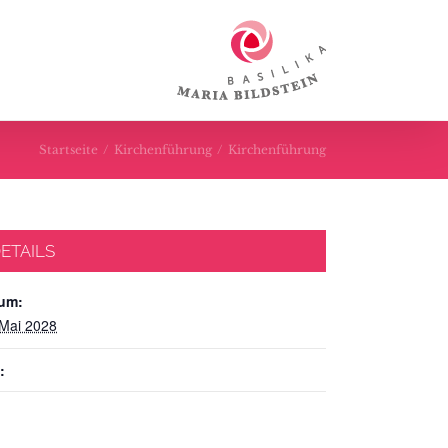
Startseite
/
Kirchenführung
/
Kirchenführung
ETAILS
um:
 Mai 2028
: