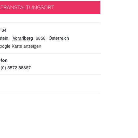
ERANSTALTUNGSORT
f 84
stein
,
Vorarlberg
6858
Österreich
oogle Karte anzeigen
efon
 (0) 5572 58367