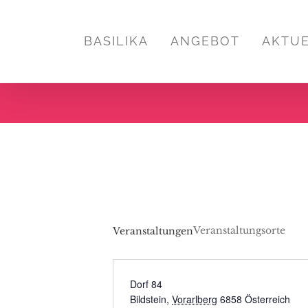
Zum
Inhalt
BASILIKA
ANGEBOT
AKTU
springen
Veranstaltungsorte
Veranstaltungen
Dorf 84
Bildstein
,
Vorarlberg
6858
Österreich