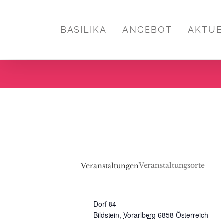
Zum
Inhalt
BASILIKA
ANGEBOT
AKTU
springen
Veranstaltungsorte
Veranstaltungen
Dorf 84
Bildstein
,
Vorarlberg
6858
Österreich