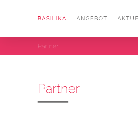
Zum
Inhalt
BASILIKA
ANGEBOT
AKTU
springen
Partner
Partner