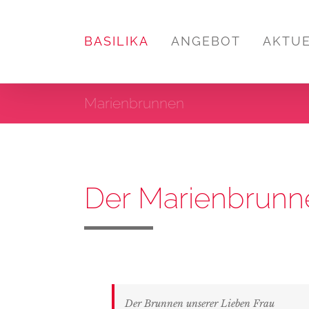
Zum
Inhalt
BASILIKA
ANGEBOT
AKTU
springen
Marienbrunnen
Der Marienbrunn
Der Brunnen unserer Lieben Frau