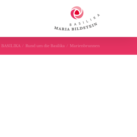
BASILIKA
/
Rund um die Basilika
/
Marienbrunnen