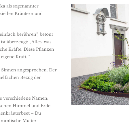
ika als sogenannter
eziellen Kräutern und
 einfach berühren“, betont
ist überzeugt: „Alles, was
che Kräfte. Diese Pflanzen
eigene Kraft. “
n Sinnen angesprochen. Der
ielfachen Bezug der
le verschiedene Namen:
ischen Himmel und Erde –
ienkräuterbeet – Du
immlische Mutter –