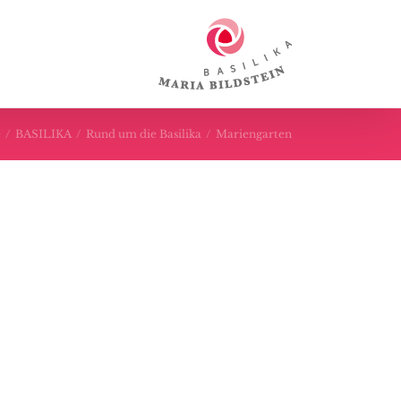
e
/
BASILIKA
/
Rund um die Basilika
/
Mariengarten