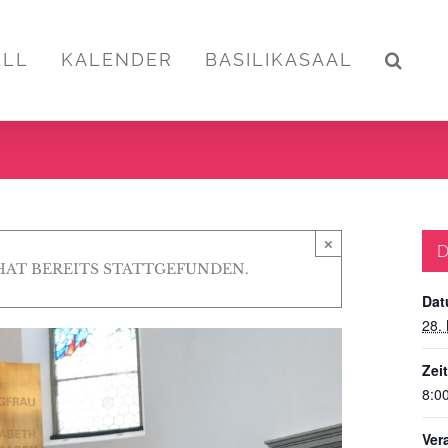
ELL
KALENDER
BASILIKASAAL
×
D
HAT BEREITS STATTGEFUNDEN.
Dat
28.
Zeit
8:00
Ver