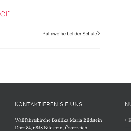
ion
Palmweihe bei der Schule
KONTAKTIEREN SIE UNS
N
Wallfahrtskirche Basilika Maria Bildstein
K
Dorf 84, 6858 Bildstein, Österreich