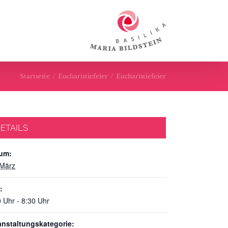
Startseite
/
Eucharistiefeier
/
Eucharistiefeier
ETAILS
um:
 März
:
 Uhr - 8:30 Uhr
anstaltungskategorie: