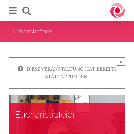
Zum
Inhalt
springen
Eucharistiefeier
×
DIESE VERANSTALTUNG HAT BEREITS
STATTGEFUNDEN.
Eucharistiefeier