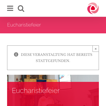
Zum
Inhalt
springen
Eucharistiefeier
×
DIESE VERANSTALTUNG HAT BEREITS
STATTGEFUNDEN.
Eucharistiefeier