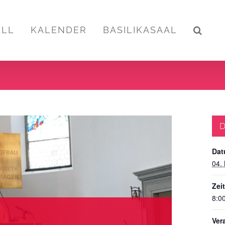
ELL
KALENDER
BASILIKASAAL
D
Dat
04.
Zeit
8:00
Ver