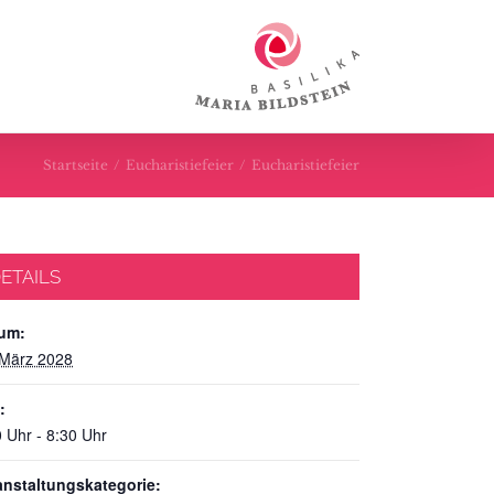
Startseite
/
Eucharistiefeier
/
Eucharistiefeier
ETAILS
um:
 März 2028
:
 Uhr - 8:30 Uhr
anstaltungskategorie: