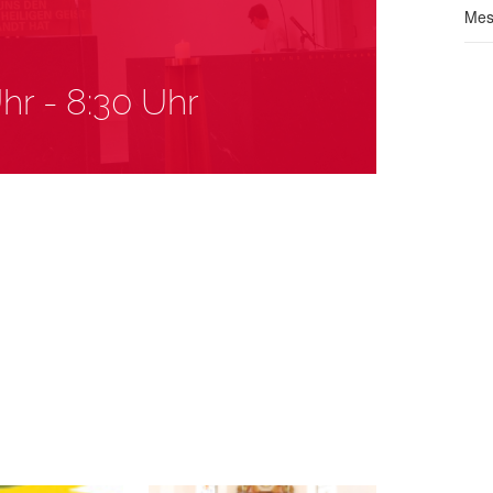
Mes
Uhr
-
8:30 Uhr