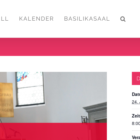
ELL
KALENDER
BASILIKASAAL
D
Dat
24.
Zeit
8:00
Ver