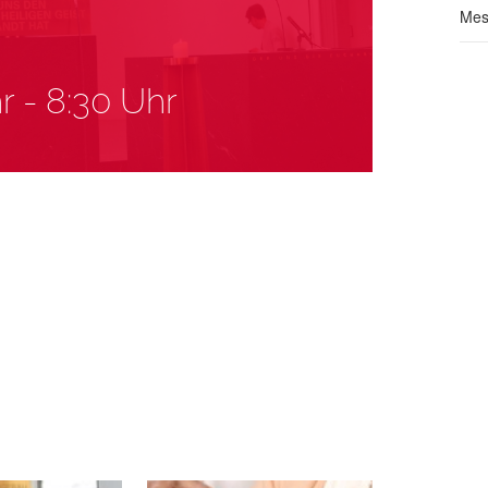
Mes
r
-
8:30 Uhr