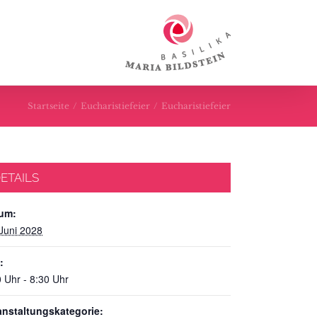
Startseite
/
Eucharistiefeier
/
Eucharistiefeier
ETAILS
um:
 Juni 2028
:
 Uhr - 8:30 Uhr
anstaltungskategorie: