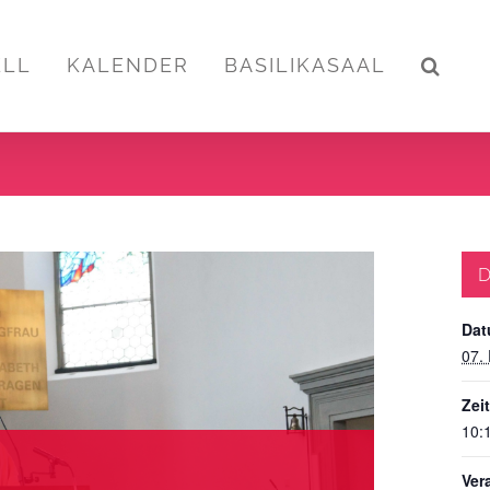
ELL
KALENDER
BASILIKASAAL
D
Dat
07.
Zeit
10:
Ver