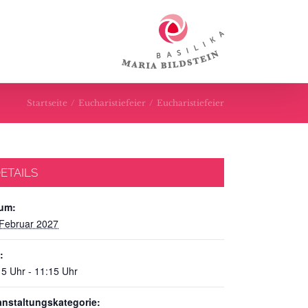
Startseite
/
Eucharistiefeier
/
Eucharistiefeier
ETAILS
um:
 Februar 2027
:
15 Uhr - 11:15 Uhr
anstaltungskategorie: