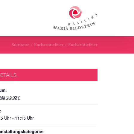
Startseite
/
Eucharistiefeier
/
Eucharistiefeier
ETAILS
um:
 März 2027
:
15 Uhr - 11:15 Uhr
anstaltungskategorie: