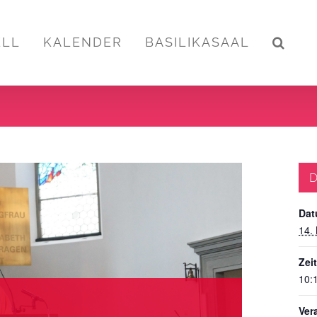
ELL
KALENDER
BASILIKASAAL
D
Dat
14.
Zeit
10:
Ver