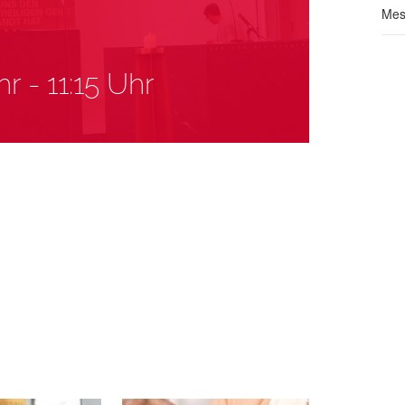
Mes
hr
-
11:15 Uhr