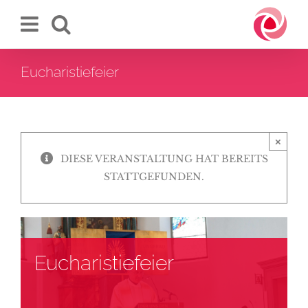
Zum
Inhalt
springen
Eucharistiefeier
×
DIESE VERANSTALTUNG HAT BEREITS
STATTGEFUNDEN.
Eucharistiefeier