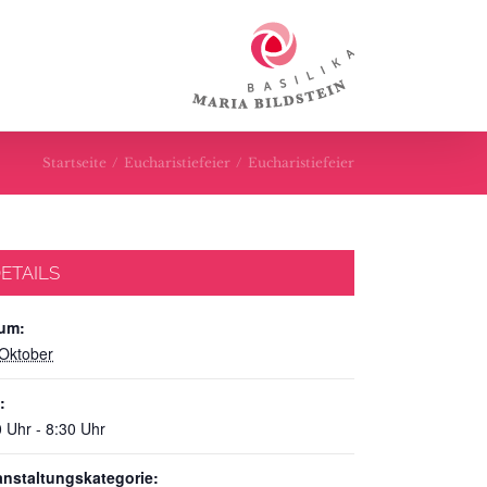
Startseite
/
Eucharistiefeier
/
Eucharistiefeier
ETAILS
um:
 Oktober
:
 Uhr - 8:30 Uhr
anstaltungskategorie: