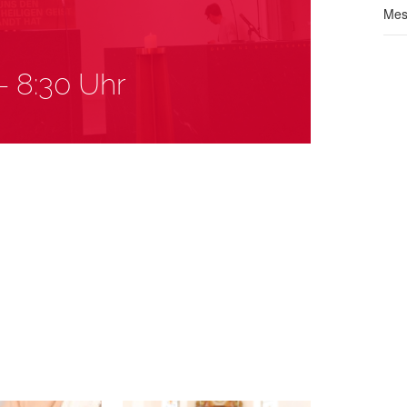
Mes
-
8:30 Uhr