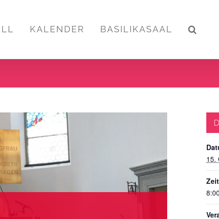
ELL
KALENDER
BASILIKASAAL
D
Dat
15.
Zeit
8:00
Ver