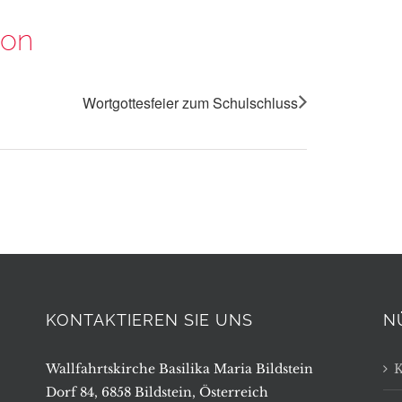
ion
Wortgottesfeier zum Schulschluss
KONTAKTIEREN SIE UNS
N
Wallfahrtskirche Basilika Maria Bildstein
K
Dorf 84, 6858 Bildstein, Österreich