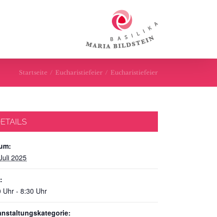
Startseite
/
Eucharistiefeier
/
Eucharistiefeier
ETAILS
um:
Juli 2025
:
 Uhr - 8:30 Uhr
anstaltungskategorie: