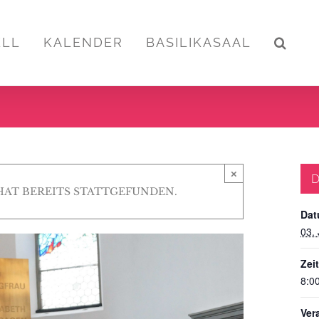
ELL
KALENDER
BASILIKASAAL
×
D
HAT BEREITS STATTGEFUNDEN.
Dat
03. 
Zeit
8:00
Ver