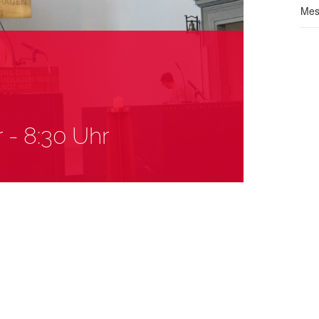
Mes
r
-
8:30 Uhr