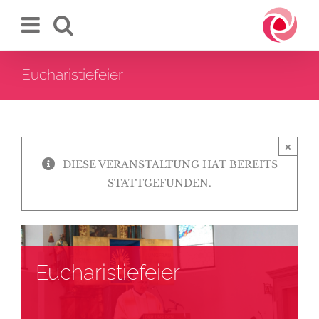
Zum
Inhalt
springen
Eucharistiefeier
×
DIESE VERANSTALTUNG HAT BEREITS
STATTGEFUNDEN.
Eucharistiefeier