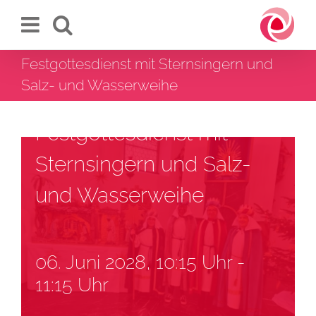
Zum
Inhalt
springen
Festgottesdienst mit Sternsingern und
Salz- und Wasserweihe
Festgottesdienst mit
Sternsingern und Salz-
und Wasserweihe
06. Juni 2028, 10:15 Uhr
-
11:15 Uhr