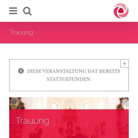
Zum
Inhalt
springen
Trauung
×
DIESE VERANSTALTUNG HAT BEREITS
STATTGEFUNDEN.
Trauung