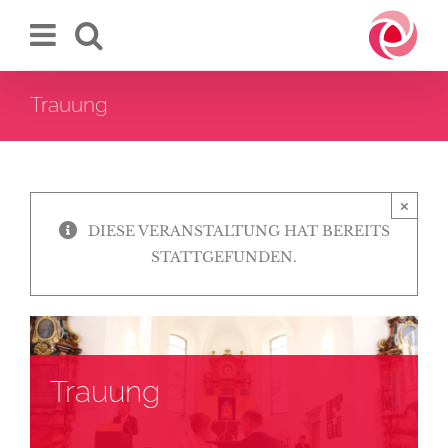
Zum
Inhalt
springen
Trauung
×
DIESE VERANSTALTUNG HAT BEREITS
STATTGEFUNDEN.
Trauung