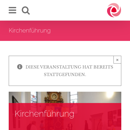
Zum
Inhalt
springen
Kirchenführung
×
DIESE VERANSTALTUNG HAT BEREITS
STATTGEFUNDEN.
Kirchenführung