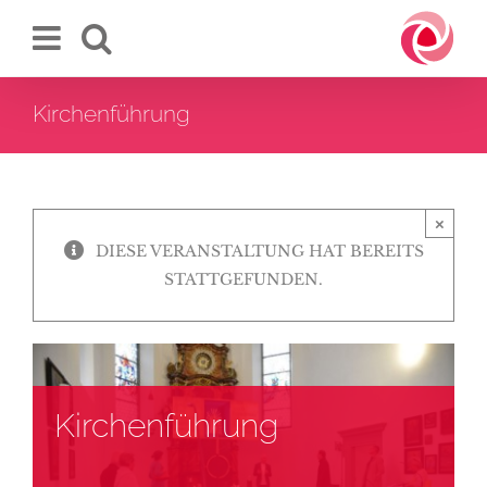
Zum
Inhalt
springen
Kirchenführung
×
DIESE VERANSTALTUNG HAT BEREITS
STATTGEFUNDEN.
Kirchenführung