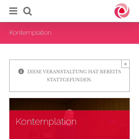
Zum
Inhalt
springen
Kontemplation
×
DIESE VERANSTALTUNG HAT BEREITS
STATTGEFUNDEN.
Kontemplation