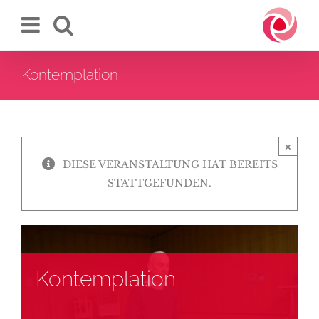
Zum
Inhalt
springen
Kontemplation
×
DIESE VERANSTALTUNG HAT BEREITS
STATTGEFUNDEN.
Kontemplation