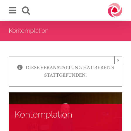
Zum
Inhalt
springen
Kontemplation
×
DIESE VERANSTALTUNG HAT BEREITS
STATTGEFUNDEN.
Kontemplation