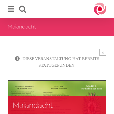
Zum
Inhalt
springen
Maiandacht
×
DIESE VERANSTALTUNG HAT BEREITS
STATTGEFUNDEN.
Maiandacht