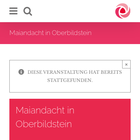
Zum
Inhalt
springen
Maiandacht in Oberbildstein
×
DIESE VERANSTALTUNG HAT BEREITS
STATTGEFUNDEN.
Maiandacht in
Oberbildstein