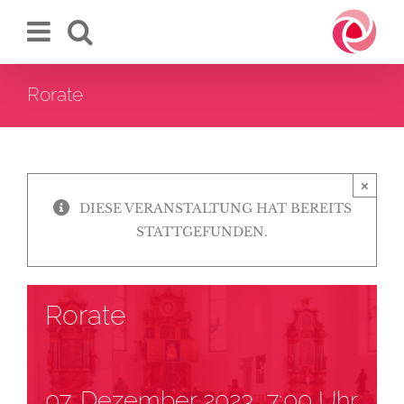
Zum
Inhalt
springen
Rorate
×
DIESE VERANSTALTUNG HAT BEREITS
STATTGEFUNDEN.
Rorate
07. Dezember 2023, 7:00 Uhr