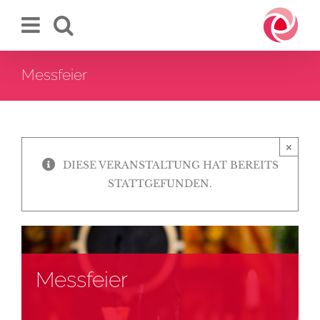
Zum
Inhalt
springen
Messfeier
×
DIESE VERANSTALTUNG HAT BEREITS
STATTGEFUNDEN.
Messfeier