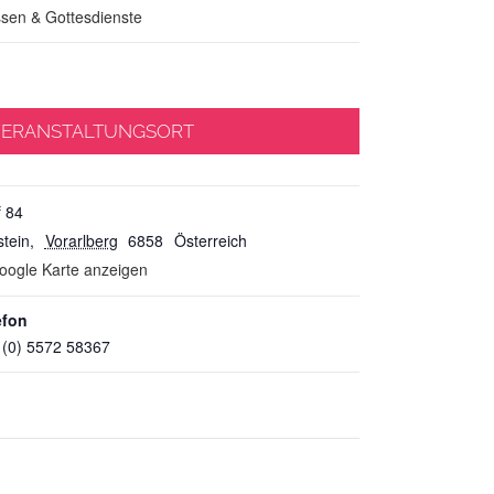
sen & Gottesdienste
ERANSTALTUNGSORT
f 84
stein
,
Vorarlberg
6858
Österreich
oogle Karte anzeigen
efon
 (0) 5572 58367