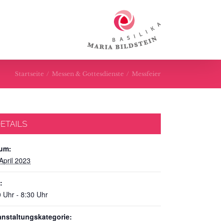
Startseite
/
Messen & Gottesdienste
/
Messfeier
ETAILS
um:
April 2023
:
 Uhr - 8:30 Uhr
anstaltungskategorie: