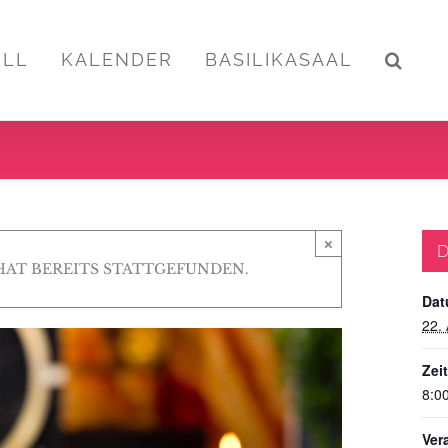
ELL
KALENDER
BASILIKASAAL
×
D
HAT BEREITS STATTGEFUNDEN.
Dat
22. 
Zeit
8:00
Ver