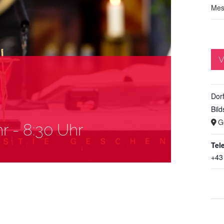
Mes
V
Dor
Bild
G
hr
-
8:30 Uhr
Tel
+43