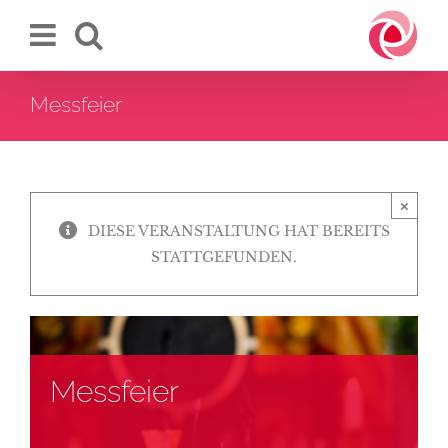
Zum
Inhalt
springen
Messfeier
×
DIESE VERANSTALTUNG HAT BEREITS
STATTGEFUNDEN.
Messfeier