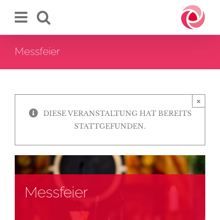
Zum
Inhalt
springen
Messfeier
×
DIESE VERANSTALTUNG HAT BEREITS
STATTGEFUNDEN.
Messfeier