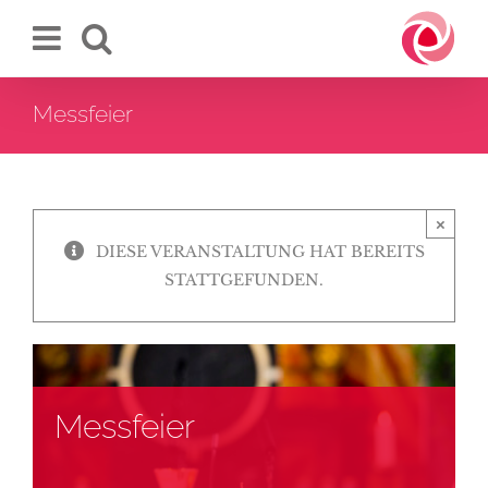
Zum
Inhalt
springen
Messfeier
×
DIESE VERANSTALTUNG HAT BEREITS
STATTGEFUNDEN.
Messfeier