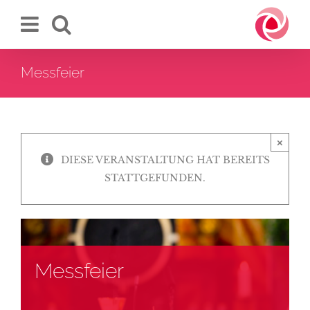
Zum
Inhalt
springen
Messfeier
×
DIESE VERANSTALTUNG HAT BEREITS
STATTGEFUNDEN.
Messfeier