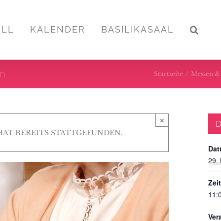
ELL
KALENDER
BASILIKASAAL
en
Startseite
/
Messen & 
×
D
HAT BEREITS STATTGEFUNDEN.
Dat
29.
Zeit
11:
Ver