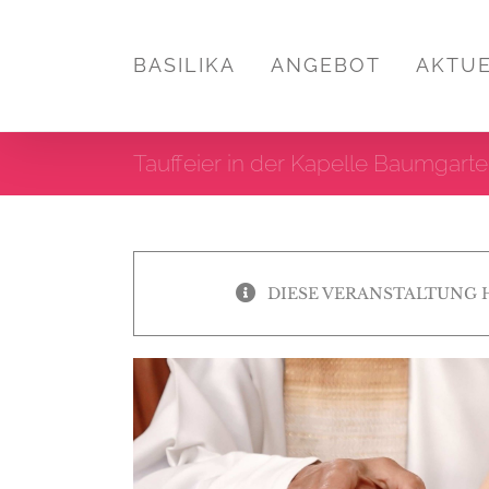
Zum
Inhalt
BASILIKA
ANGEBOT
AKTU
springen
Tauffeier in der Kapelle Baumgart
DIESE VERANSTALTUNG 