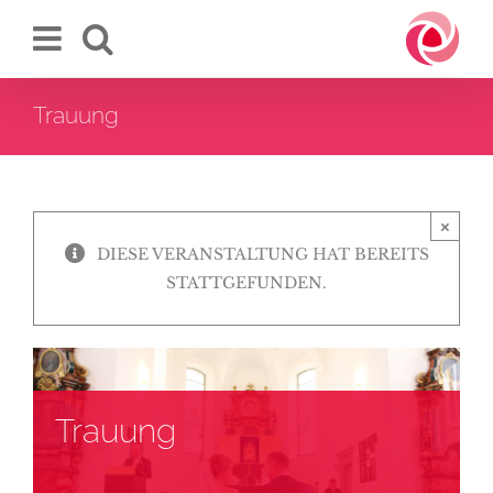
Zum
Inhalt
springen
Trauung
×
DIESE VERANSTALTUNG HAT BEREITS
STATTGEFUNDEN.
Trauung