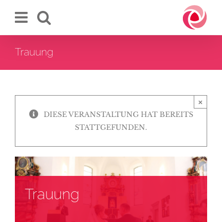
Zum
Inhalt
springen
Trauung
×
DIESE VERANSTALTUNG HAT BEREITS
STATTGEFUNDEN.
Trauung