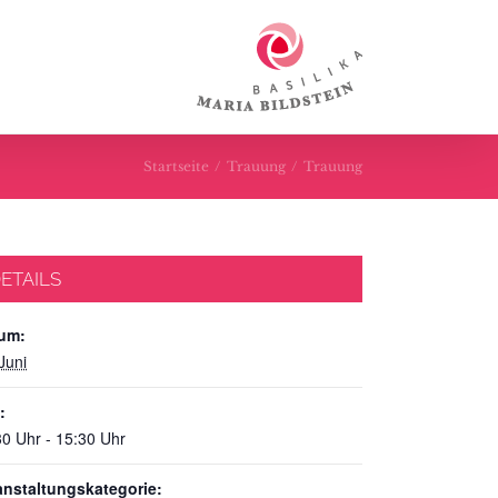
Startseite
/
Trauung
/
Trauung
ETAILS
um:
Juni
:
30 Uhr - 15:30 Uhr
anstaltungskategorie: