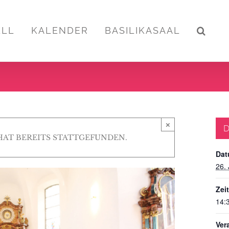
ELL
KALENDER
BASILIKASAAL
×
D
HAT BEREITS STATTGEFUNDEN.
Dat
26. 
Zeit
14:
Ver