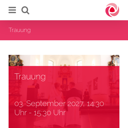
Zum
Inhalt
springen
Trauung
Trauung
03. September 2027, 14:30
Uhr
-
15:30 Uhr