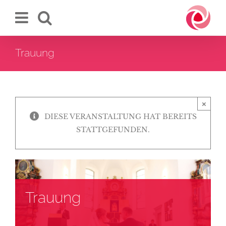
Zum
Inhalt
springen
Trauung
×
DIESE VERANSTALTUNG HAT BEREITS
STATTGEFUNDEN.
Trauung