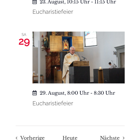
23. August, 10:15 Uhr
-
11:15 Uhr
Eucharistiefeier
SA
29
29. August, 8:00 Uhr
-
8:30 Uhr
Eucharistiefeier
Veranstaltungen
Veranst
Vorherige
Heute
Nächste