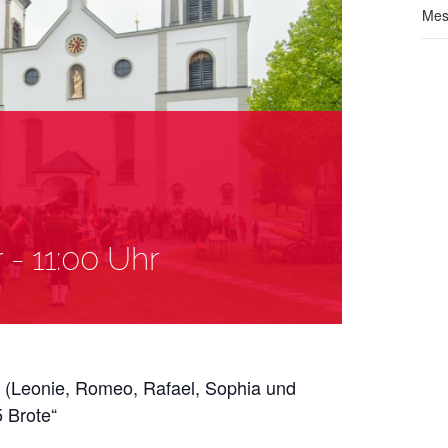
Mes
r
-
11:00 Uhr
r (Leonie, Romeo, Rafael, Sophia und
 Brote“