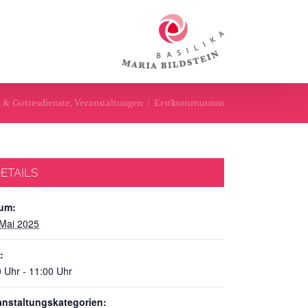
 & Gottesdienste
,
Veranstaltungen
/
Erstkommunion
ETAILS
um:
 Mai 2025
:
0 Uhr - 11:00 Uhr
anstaltungskategorien: