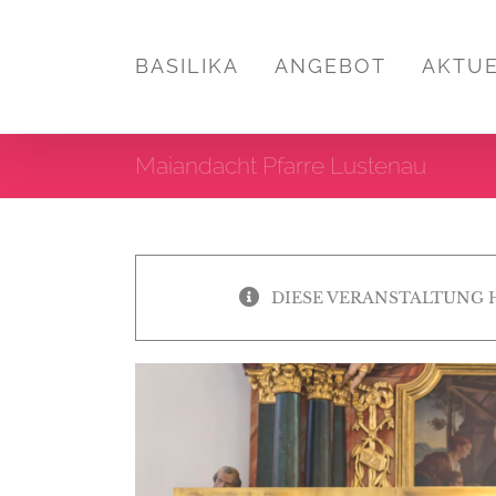
Zum
Inhalt
BASILIKA
ANGEBOT
AKTU
springen
Maiandacht Pfarre Lustenau
DIESE VERANSTALTUNG 