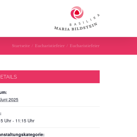
Startseite
/
Eucharistiefeier
/
Eucharistiefeier
ETAILS
um:
 Juni 2025
:
15 Uhr - 11:15 Uhr
anstaltungskategorie: