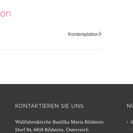
ion
Kontemplation
KONTAKTIEREN SIE UNS
N
Wallfahrtskirche Basilika Maria Bildstein
K
Dorf 84, 6858 Bildstein, Österreich