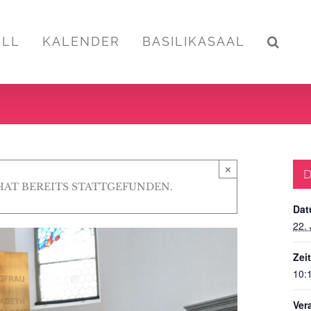
ELL
KALENDER
BASILIKASAAL
×
D
HAT BEREITS STATTGEFUNDEN.
Dat
22.
Zeit
10:
Ver