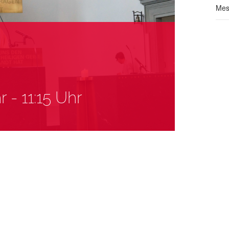
Mes
r
-
11:15 Uhr