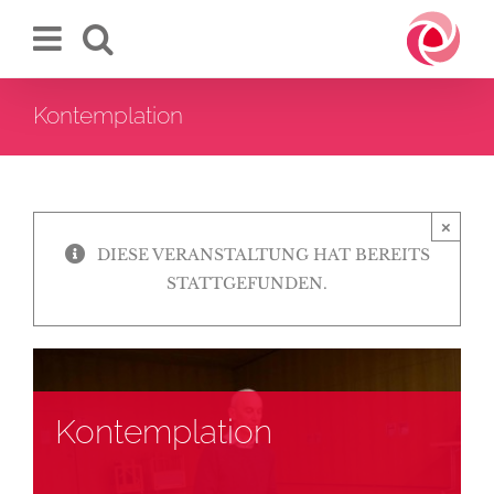
Zum
Inhalt
springen
Kontemplation
×
DIESE VERANSTALTUNG HAT BEREITS
STATTGEFUNDEN.
Kontemplation