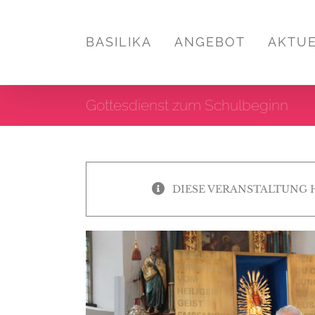
Zum
Inhalt
BASILIKA
ANGEBOT
AKTU
springen
Gottesdienst zum Schulbeginn
DIESE VERANSTALTUNG 