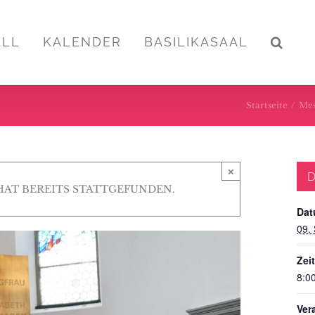
ELL
KALENDER
BASILIKASAAL
Startseite
/
Mes
×
D
HAT BEREITS STATTGEFUNDEN.
Dat
09.
Zeit
8:00
Ver