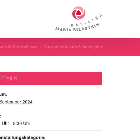
sen & Gottesdienste
/
Gottesdienst zum Schulbeginn
ETAILS
um:
 September 2024
:
 Uhr - 8:30 Uhr
anstaltungskategorie: