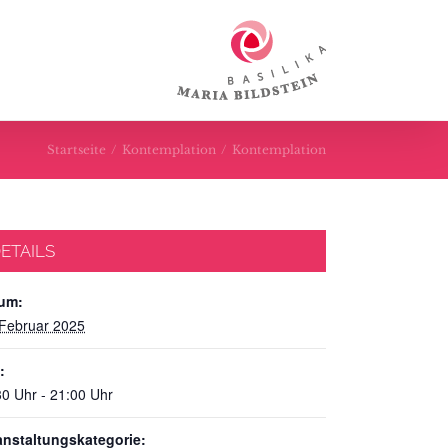
Startseite
/
Kontemplation
/
Kontemplation
ETAILS
um:
 Februar 2025
:
30 Uhr - 21:00 Uhr
anstaltungskategorie: