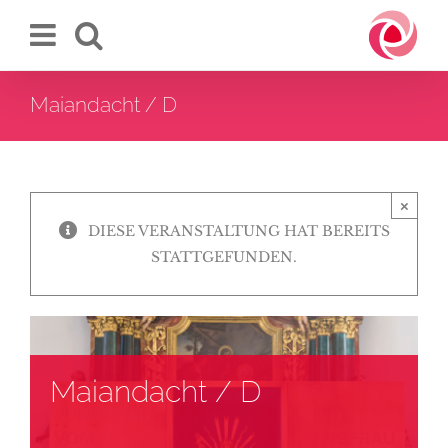
Zum
Inhalt
springen
Maiandacht / D
×
DIESE VERANSTALTUNG HAT BEREITS
STATTGEFUNDEN.
Maiandacht / D