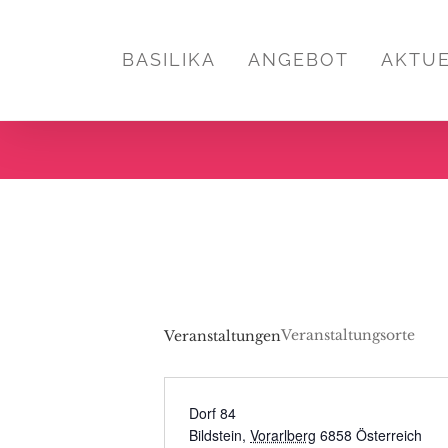
Zum
Inhalt
BASILIKA
ANGEBOT
AKTU
springen
Veranstaltungsorte
Veranstaltungen
Dorf 84
Bildstein
,
Vorarlberg
6858
Österreich