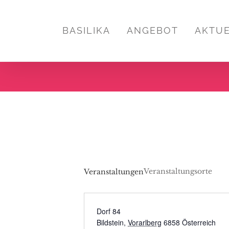
Zum
Inhalt
BASILIKA
ANGEBOT
AKTU
springen
Veranstaltungsorte
Veranstaltungen
Dorf 84
Bildstein
,
Vorarlberg
6858
Österreich